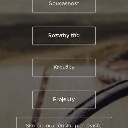
Současnost
Rozvrhy tříd
Kroužky
Projekty
Školní poradenské pracoviště