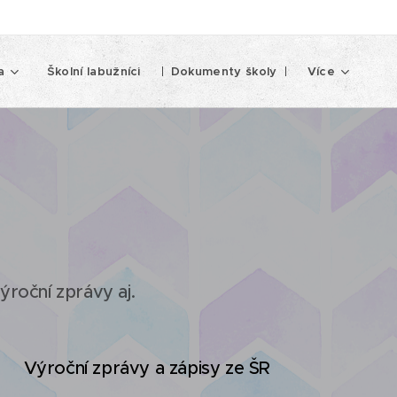
a
Školní labužníci
Dokumenty školy
Více
ýroční zprávy aj.
Výroční zprávy a zápisy ze ŠR