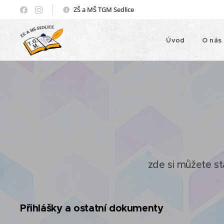
ZŠ a MŠ TGM Sedlice
Úvod
O nás
zde si můžete st
Přihlášky a ostatní dokumenty