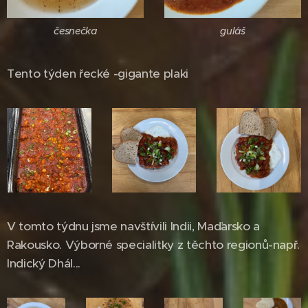
česnečka
guláš
Tento týden řecké -gigante plaki
V tomto týdnu jsme navštívili Indii, Maďarsko a
Rakousko. Výborné specialitky z těchto regionů-např.
Indický Dhál...