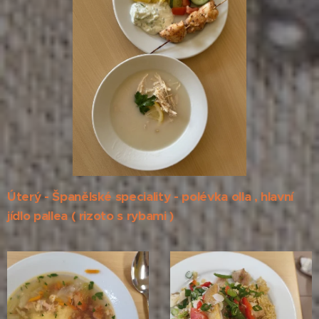
Úterý - Španělské speciality - polévka olla , hlavní
jídlo pallea ( rizoto s rybami )