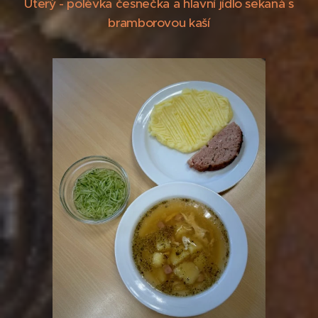
Úterý - polévka česnečka a hlavní jídlo sekaná s
bramborovou kaší