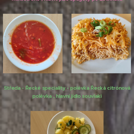
Středa - Řecké speciality - polévka Řecká citrónová
polévka , hlavní jídlo souvlaki