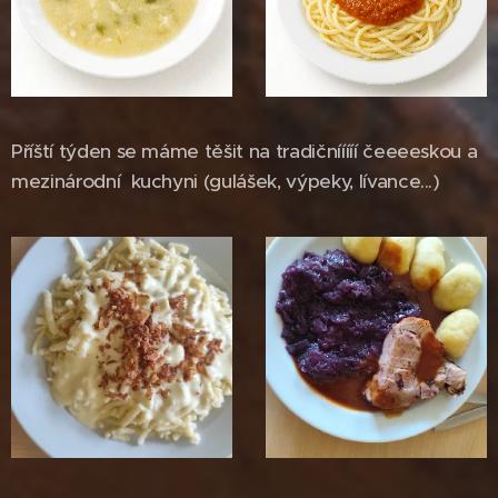
Příští týden se máme těšit na tradičnííííí čeeeeskou a
mezinárodní kuchyni (gulášek, výpeky, lívance...)