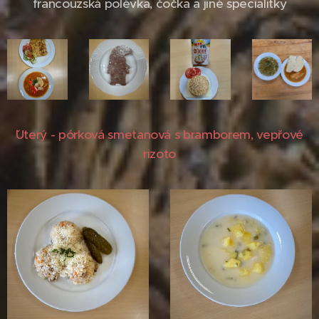
francouzská polévka, čočka a jiné specialitky
ˇUterý - pórková smetanová s bramborem, vepřové
rizoto