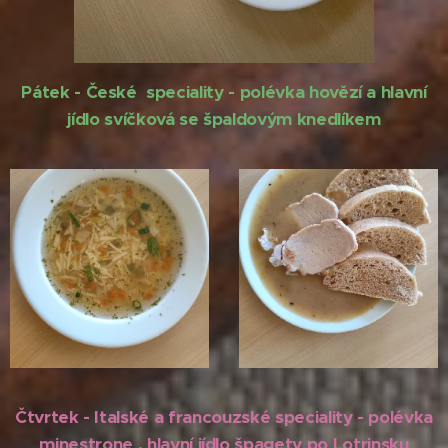
Pátek - České speciality - polévka hovězí a hlavní
jídlo svíčková se špaldovým knedlíkem
Čtvrtek - Italské a francouzské speciality - polévka
minestrone , hlavní jídlo špagety po Lotrinsku