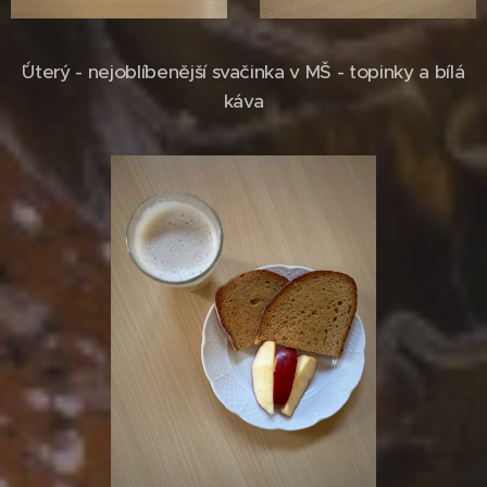
ˇÚterý - nejoblíbenější svačinka v MŠ - topinky a bílá
káva