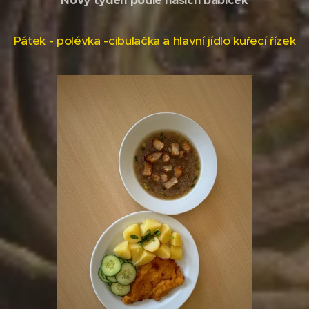
Nový týden podle našich babiček
Pátek - polévka -cibulačka a hlavní jídlo kuřecí řízek