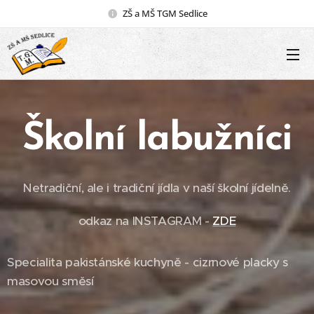
ZŠ a MŠ TGM Sedlice
Školní labužníci
Netradiční, ale i tradiční jídla v naší školní jídelně.
odkaz na INSTAGRAM -
ZDE
Specialita pakistánské kuchyně - cizrnové placky s
masovou směsí