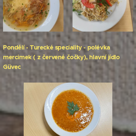
Pondělí - Turecké speciality - polévka
mercimek ( z červené čočky), hlavní jídlo
Güvec