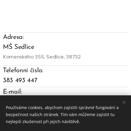
Adresa:
MŠ Sedlice
Komenského 355, Sedlice, 38732
Telefonní číslo:
383 493 447
E-mail:
skolka@zssedlice.cz
Používáme cookies, abychom zajistili správné fungování a
bezpečnost našich stránek. Tím vám můžeme zajistit tu
nejlepší zkušenost při jejich návštěvě.