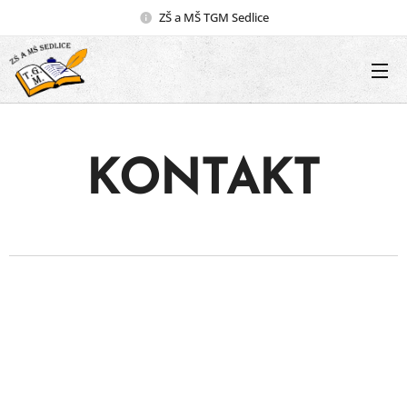
ZŠ a MŠ TGM Sedlice
KONTAKT